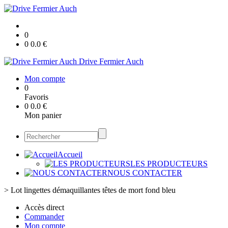
0
0
0.0
€
Drive Fermier Auch
Mon compte
0
Favoris
0
0.0
€
Mon panier
Accueil
LES PRODUCTEURS
NOUS CONTACTER
>
Lot lingettes démaquillantes têtes de mort fond bleu
Accès direct
Commander
Mon compte