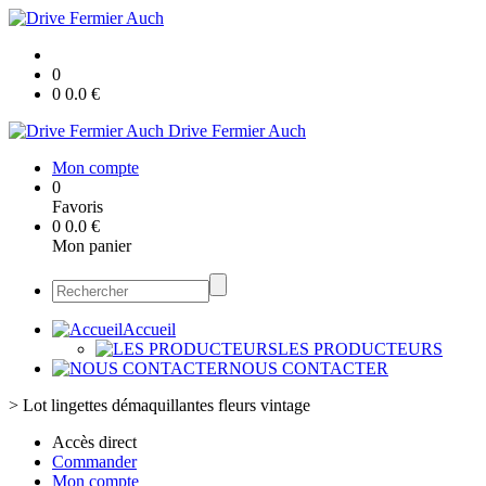
0
0
0.0
€
Drive Fermier Auch
Mon compte
0
Favoris
0
0.0
€
Mon panier
Accueil
LES PRODUCTEURS
NOUS CONTACTER
>
Lot lingettes démaquillantes fleurs vintage
Accès direct
Commander
Mon compte