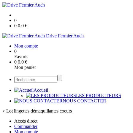
0
0
0.0
€
Drive Fermier Auch
Mon compte
0
Favoris
0
0.0
€
Mon panier
Accueil
LES PRODUCTEURS
NOUS CONTACTER
>
Lot lingettes démaquillantes coeurs
Accès direct
Commander
Mon compte