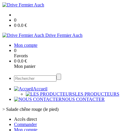
0
0
0.0
€
Drive Fermier Auch
Mon compte
0
Favoris
0
0.0
€
Mon panier
Accueil
LES PRODUCTEURS
NOUS CONTACTER
>
Salade chêne rouge (le pied)
Accès direct
Commander
Mon compte