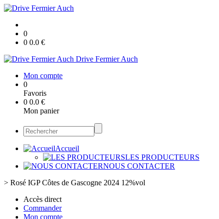
0
0
0.0
€
Drive Fermier Auch
Mon compte
0
Favoris
0
0.0
€
Mon panier
Accueil
LES PRODUCTEURS
NOUS CONTACTER
>
Rosé IGP Côtes de Gascogne 2024 12%vol
Accès direct
Commander
Mon compte