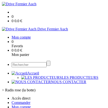
0
0
0.0
€
Drive Fermier Auch
Mon compte
0
Favoris
0
0.0
€
Mon panier
Accueil
LES PRODUCTEURS
NOUS CONTACTER
>
Radis rose (la botte)
Accès direct
Commander
Mon compte