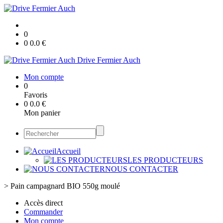
0
0
0.0
€
Drive Fermier Auch
Mon compte
0
Favoris
0
0.0
€
Mon panier
Accueil
LES PRODUCTEURS
NOUS CONTACTER
>
Pain campagnard BIO 550g moulé
Accès direct
Commander
Mon compte