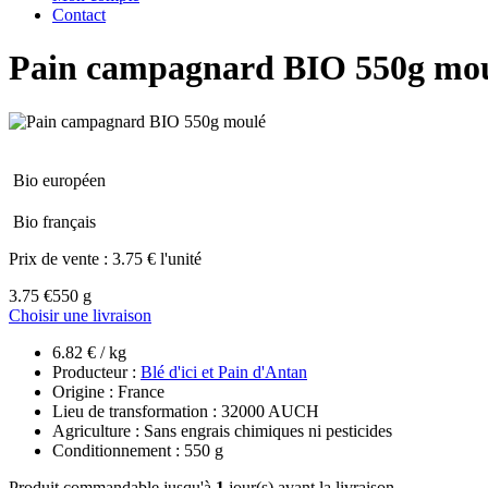
Contact
Pain campagnard BIO 550g mo
Bio européen
Bio français
Prix de vente :
3.75 € l'unité
3.75 €
550 g
Choisir une livraison
6.82 € / kg
Producteur :
Blé d'ici et Pain d'Antan
Origine : France
Lieu de transformation : 32000 AUCH
Agriculture : Sans engrais chimiques ni pesticides
Conditionnement : 550 g
Produit commandable jusqu'à
1
jour(s) avant la livraison