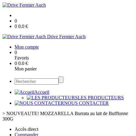
0
0
0.0
€
Drive Fermier Auch
Mon compte
0
Favoris
0
0.0
€
Mon panier
Accueil
LES PRODUCTEURS
NOUS CONTACTER
>
NOUVEAUTE! MOZZARELLA Burrata au lait de Bufflonne
300G
Accès direct
Commander