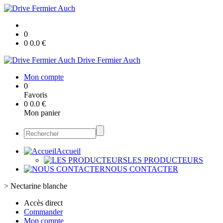
0
0
0.0
€
Drive Fermier Auch
Mon compte
0
Favoris
0
0.0
€
Mon panier
Accueil
LES PRODUCTEURS
NOUS CONTACTER
>
Nectarine blanche
Accès direct
Commander
Mon compte