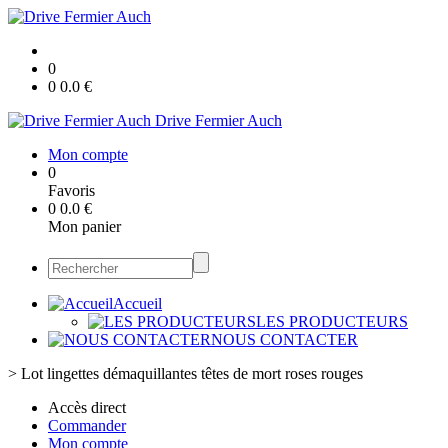
0
0
0.0
€
Drive Fermier Auch
Mon compte
0
Favoris
0
0.0
€
Mon panier
Accueil
LES PRODUCTEURS
NOUS CONTACTER
>
Lot lingettes démaquillantes têtes de mort roses rouges
Accès direct
Commander
Mon compte