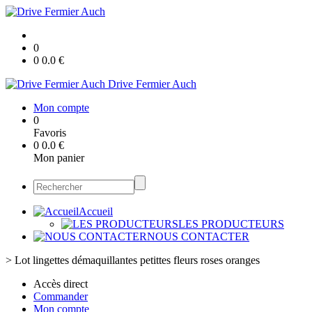
0
0
0.0
€
Drive Fermier Auch
Mon compte
0
Favoris
0
0.0
€
Mon panier
Accueil
LES PRODUCTEURS
NOUS CONTACTER
>
Lot lingettes démaquillantes petittes fleurs roses oranges
Accès direct
Commander
Mon compte