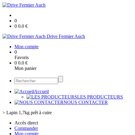
0
0
0.0
€
Drive Fermier Auch
Mon compte
0
Favoris
0
0.0
€
Mon panier
Accueil
LES PRODUCTEURS
NOUS CONTACTER
>
Lapin 1,7kg prêt à cuire
Accès direct
Commander
Mon compte