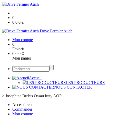
0
0
0.0
€
Drive Fermier Auch
Mon compte
0
Favoris
0
0.0
€
Mon panier
Accueil
LES PRODUCTEURS
NOUS CONTACTER
>
Josephine Brebis Ossau Iraty AOP
Accès direct
Commander
Mon compte