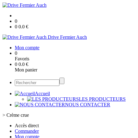
0
0
0.0
€
Drive Fermier Auch
Mon compte
0
Favoris
0
0.0
€
Mon panier
Accueil
LES PRODUCTEURS
NOUS CONTACTER
>
Crème crue
Accès direct
Commander
Mon compte