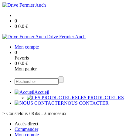
0
0
0.0
€
Drive Fermier Auch
Mon compte
0
Favoris
0
0.0
€
Mon panier
Accueil
LES PRODUCTEURS
NOUS CONTACTER
>
Coustelous / Ribs - 3 morceaux
Accès direct
Commander
Mon compte