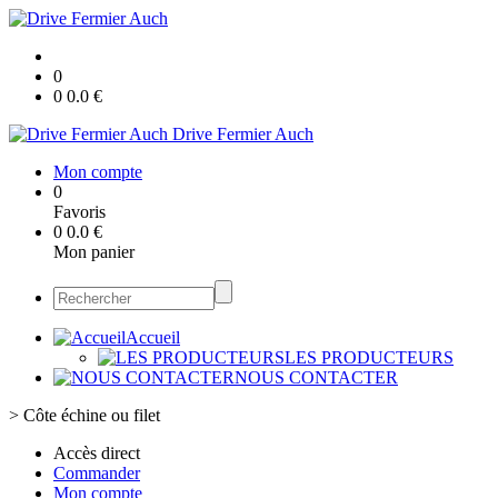
0
0
0.0
€
Drive Fermier Auch
Mon compte
0
Favoris
0
0.0
€
Mon panier
Accueil
LES PRODUCTEURS
NOUS CONTACTER
>
Côte échine ou filet
Accès direct
Commander
Mon compte