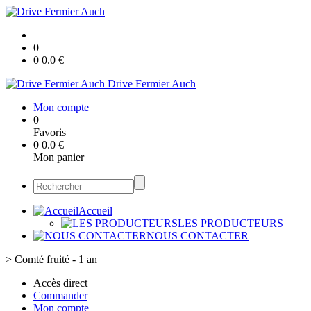
0
0
0.0
€
Drive Fermier Auch
Mon compte
0
Favoris
0
0.0
€
Mon panier
Accueil
LES PRODUCTEURS
NOUS CONTACTER
>
Comté fruité - 1 an
Accès direct
Commander
Mon compte