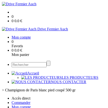
0
0
0.0
€
Drive Fermier Auch
Mon compte
0
Favoris
0
0.0
€
Mon panier
Accueil
LES PRODUCTEURS
NOUS CONTACTER
>
Champignon de Paris blanc pied coupé 500 gr
Accès direct
Commander
Mon compte