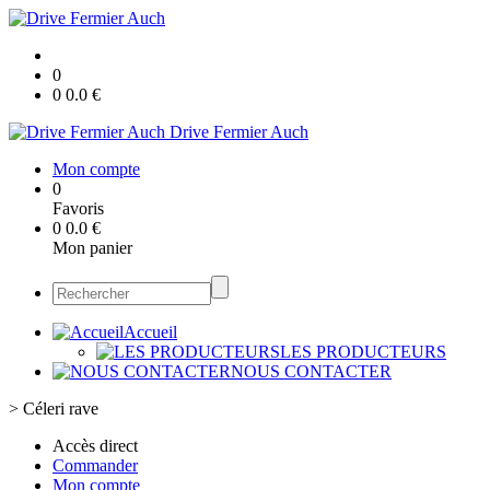
0
0
0.0
€
Drive Fermier Auch
Mon compte
0
Favoris
0
0.0
€
Mon panier
Accueil
LES PRODUCTEURS
NOUS CONTACTER
>
Céleri rave
Accès direct
Commander
Mon compte