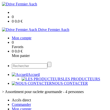
0
0
0.0
€
Drive Fermier Auch
Mon compte
0
Favoris
0
0.0
€
Mon panier
Accueil
LES PRODUCTEURS
NOUS CONTACTER
>
Assortiment pour raclette gourmande - 4 personnes
Accès direct
Commander
Mon compte