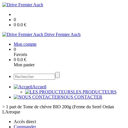
0
0
0.0
€
Drive Fermier Auch
Mon compte
0
Favoris
0
0.0
€
Mon panier
Accueil
LES PRODUCTEURS
NOUS CONTACTER
>
1 part de Tome de chèvre BIO 200g (Ferme du Serré Ordan
LArroque
Accès direct
Commander