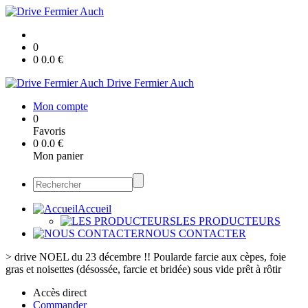
0
0
0.0
€
Drive Fermier Auch
Mon compte
0
Favoris
0
0.0
€
Mon panier
Accueil
LES PRODUCTEURS
NOUS CONTACTER
>
drive NOEL du 23 décembre !! Poularde farcie aux cèpes, foie
gras et noisettes (désossée, farcie et bridée) sous vide prêt à rôtir
Accès direct
Commander