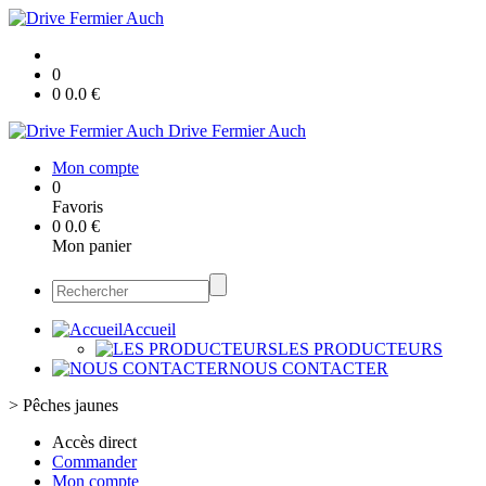
0
0
0.0
€
Drive Fermier Auch
Mon compte
0
Favoris
0
0.0
€
Mon panier
Accueil
LES PRODUCTEURS
NOUS CONTACTER
>
Pêches jaunes
Accès direct
Commander
Mon compte