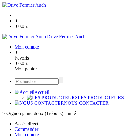
0
0
0.0
€
Drive Fermier Auch
Mon compte
0
Favoris
0
0.0
€
Mon panier
Accueil
LES PRODUCTEURS
NOUS CONTACTER
>
Oignon jaune doux (Trébons) l'unité
Accès direct
Commander
Mon compte