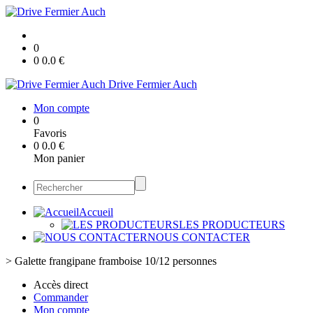
0
0
0.0
€
Drive Fermier Auch
Mon compte
0
Favoris
0
0.0
€
Mon panier
Accueil
LES PRODUCTEURS
NOUS CONTACTER
>
Galette frangipane framboise 10/12 personnes
Accès direct
Commander
Mon compte