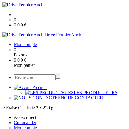
0
0
0.0
€
Drive Fermier Auch
Mon compte
0
Favoris
0
0.0
€
Mon panier
Accueil
LES PRODUCTEURS
NOUS CONTACTER
>
Fraise Charlotte 2 x 250 gr
Accès direct
Commander
Mon compte