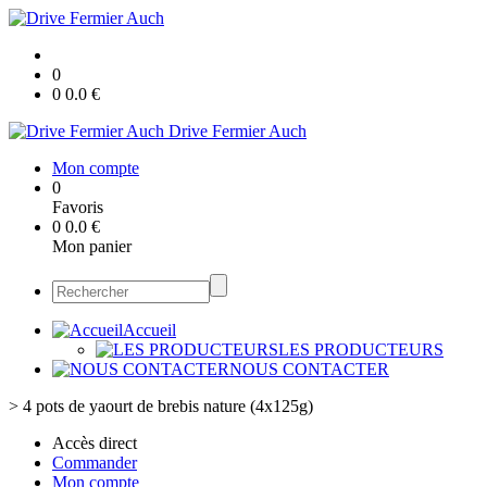
0
0
0.0
€
Drive Fermier Auch
Mon compte
0
Favoris
0
0.0
€
Mon panier
Accueil
LES PRODUCTEURS
NOUS CONTACTER
>
4 pots de yaourt de brebis nature (4x125g)
Accès direct
Commander
Mon compte